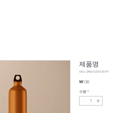
제품명
SKU: 284215376135191
가
₩130
격
수량
*